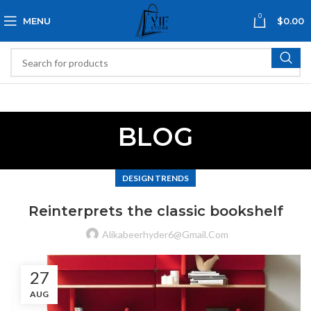
0
MENU
$
0.00
BLOG
DESIGN TRENDS
Reinterprets the classic bookshelf
Alikabeerhyder6@gmail.com
27
AUG